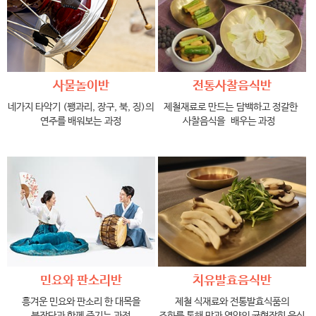
사물놀이반
전통사찰음식반
네가지 타악기 (꽹과리, 장구, 북, 징)의
제철재료로 만드는 담백하고 정갈한
연주를 배워보는 과정
사찰음식을 배우는 과정
민요와 판소리반
치유발효음식반
흥겨운 민요와 판소리 한 대목을
제철 식재료와 전통발효식품의
북장단과 함께 즐기는 과정
조화를 통해 맛과 영양의 균형잡힌 음식