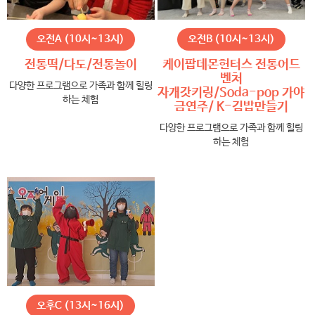
오전A (10시~13시)
오전B (10시~13시)
전통떡/다도/전통놀이
케이팝데몬헌터스 전통어드
벤처
다양한 프로그램으로 가족과 함께 힐링
자개갓키링/Soda-pop 가야
하는 체험
금연주/ K-김밥만들기
다양한 프로그램으로 가족과 함께 힐링
하는 체험
오후C (13시~16시)