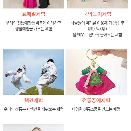
효예절체험
국악놀이체험
우리의 전통예절을 바르게 이해하고
사물놀이 악기를 이용해 가(哥).무
생활예절을 배우는 체험
(舞).악(樂)
을 배우고 신나게 놀아보는 체험
택견체험
전통공예체험
우리의 전통무예 택견을 배워보는 체험
다양한 전통소품을 만드는 체험